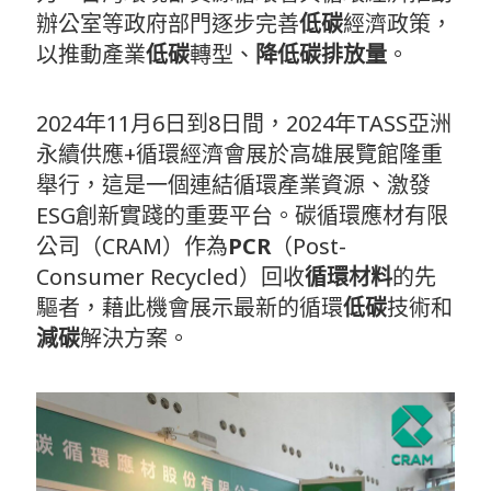
辦公室等政府部門逐步完善
低碳
經濟政策，
以推動產業
低碳
轉型、
降低碳排放量
。
2024年11月6日到8日間，2024年TASS亞洲
永續供應+循環經濟會展於高雄展覽館隆重
舉行，這是一個連結循環產業資源、激發
ESG創新實踐的重要平台。碳循環應材有限
公司（CRAM）作為
PCR
（Post-
Consumer Recycled）回收
循環材料
的先
驅者，藉此機會展示最新的循環
低碳
技術和
減碳
解決方案。