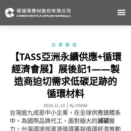
跳
至
主
要
內
容
企業動態
【TASS亞洲永續供應+循環
經濟會展】展後記1——製
造商迫切需求低碳足跡的
循環材料
2024-11-13
By
CRAM
台灣逾九成是中小企業，在全球供應鏈體系
中，為國際品牌代工，面對極大的
減碳
壓
力。台灣環境部資源循環署與循環經濟推動