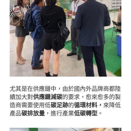
尤其是在供應鏈中，由於國內外品牌商都陸
續加大對
供應鏈減碳
的要求，愈來愈多的製
造商需要使用低
碳足跡
的
循環材料，
來降低
產品
碳排放量
，進行產業
低碳轉型
。