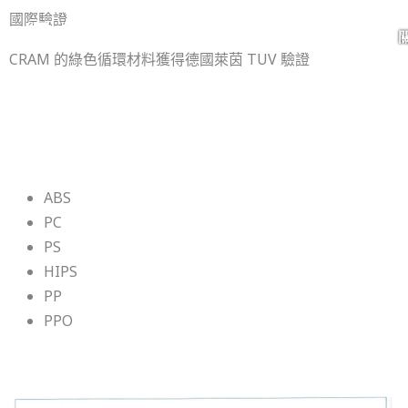
跳
國際驗證
至
CRAM 的綠色循環材料獲得德國萊茵 TUV 驗證
主
要
內
容
ABS
PC
PS
HIPS
PP
PPO