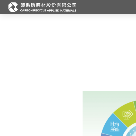
跳
至
主
要
內
容