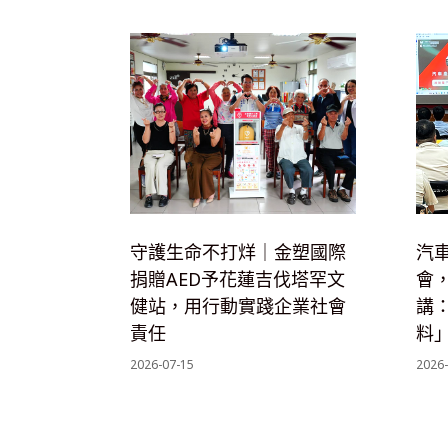
守護生命不打烊｜金塑國際
汽
捐贈AED予花蓮吉伐塔罕文
會
健站，用行動實踐企業社會
講
責任
料
2026-07-15
2026-