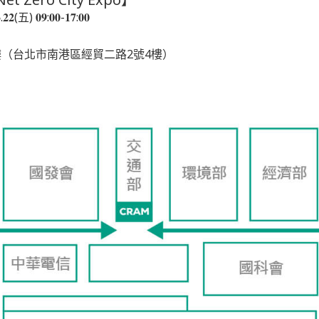
𝟐(五) 𝟎𝟗:𝟎𝟎-𝟏𝟕:𝟎𝟎
樓（台北市南港區經貿二路2號4樓）