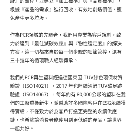
廠』的流程，並建立『加工標準』與『品質標準』，
根據『產品的需求』進行回收，有效地創造價值，避
免產生更多垃圾。
作為PCR領域的先驅者，我們用專業為客戶規劃，致
力於達到『最佳減碳效應』與『物性穩定度』的解決
方案，這一切都來自於每一個步驟的細節管控，還有
三十幾年的循環職人經驗傳承。
我們的PCR再生塑料經過德國萊因 TÜV綠色環保材質
驗證（ISO14021），2017 年也陸續通過TÜV碳足跡
驗證（ISO14067），每年約有 80,000公噸的塑料在我
們的工廠重獲新生，並幫助許多國際客戶在ESG永續獲
得實績，不僅致力於為客戶打造更完整的永續供應
鏈，也希望讓消費者能使用到更低碳的產品，讓世界
一起共好。