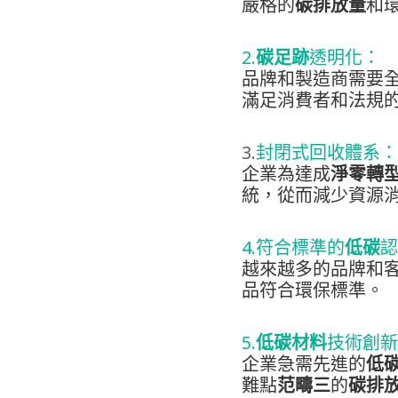
嚴格的
碳排放量
和
2.
碳足跡
透明化：
品牌和製造商需要
滿足消費者和法規
3.
封閉式回收體系：
企業為達成
淨零轉
統，從而減少資源
4.符合標準的
低碳
認
越來越多的品牌和
品符合環保標準。
5.
低碳材料
技術創新
企業急需先進的
低
難點
范疇三
的
碳排