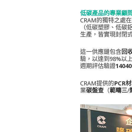
低碳產品的專業顧
CRAM的獨特之處
（低碳塑膠、低碳
生產，皆實現封閉
這一供應鏈包含
回
驗，以達到98%以
週期評估驗證
14040
CRAM提供的
PCR
業
碳盤查
（
範疇三
/