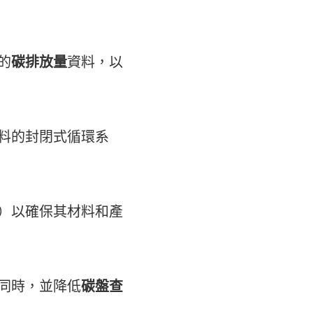
的
碳排放量
資料，以
料的封閉式循環系
證）以確保其材料和產
同時，並降低
碳盤查