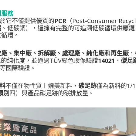
問服務
在於它不僅提供優質的
PCR
（Post-Consumer Re
鋁、低碳銅），還擁有完整的可追溯低碳循環供應鏈
式循環。
收廠、集中廠、拆解廠、處理廠、純化廠和再生廠
，
上的純化度，並通過TÜV綠色環保驗證
14021
、
碳足
等國際驗證。
材料
不僅在物性質上媲美新料，
碳足跡
僅為新料的1/
類別
四）與產品碳足跡的碳排放量。