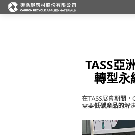
跳
至
主
要
內
容
TASS
轉型永
在TASS展會期間
需要
低碳產品的
解