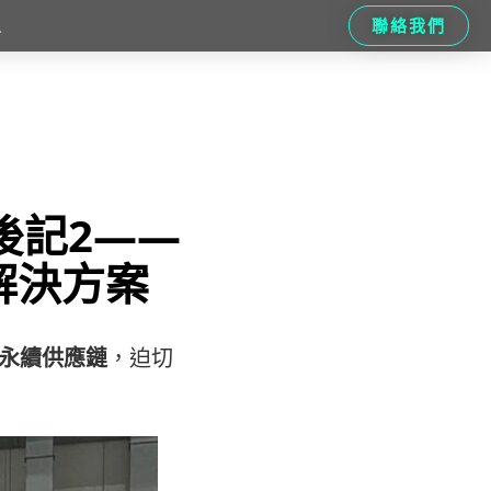
聯絡我們
息
後記2——
解決方案
永續供應鏈
，迫切